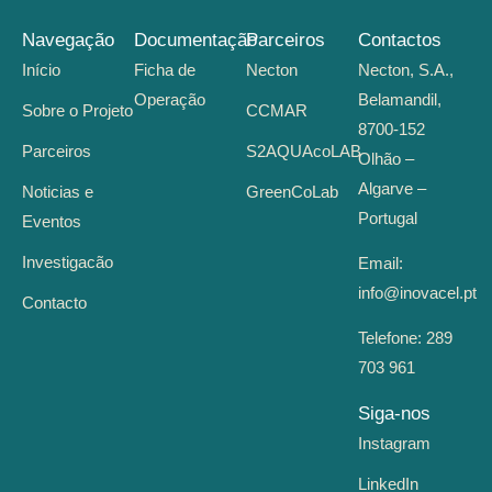
Navegação
Documentação
Parceiros
Contactos
Início
Ficha de
Necton
Necton, S.A.,
Operação
Belamandil,
Sobre o Projeto
CCMAR
8700-152
Parceiros
S2AQUAcoLAB
Olhão –
Algarve –
Noticias e
GreenCoLab
Portugal
Eventos
Investigacão
Email:
info@inovacel.pt
Contacto
Telefone:
289
703 961
Siga-nos
Instagram
LinkedIn