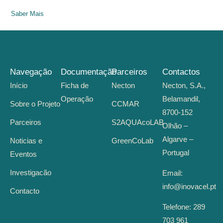
Saber Mais
Navegação
Documentação
Parceiros
Contactos
Início
Ficha de
Necton
Necton, S.A.,
Operação
Belamandil,
Sobre o Projeto
CCMAR
8700-152
Parceiros
S2AQUAcoLAB
Olhão –
Algarve –
Noticias e
GreenCoLab
Portugal
Eventos
Investigacão
Email:
info@inovacel.pt
Contacto
Telefone:
289
703 961