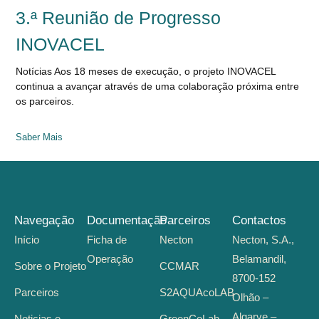
3.ª Reunião de Progresso
INOVACEL
Notícias Aos 18 meses de execução, o projeto INOVACEL
continua a avançar através de uma colaboração próxima entre
os parceiros.
Saber Mais
Navegação
Documentação
Parceiros
Contactos
Início
Ficha de
Necton
Necton, S.A.,
Operação
Belamandil,
Sobre o Projeto
CCMAR
8700-152
Parceiros
S2AQUAcoLAB
Olhão –
Algarve –
Noticias e
GreenCoLab